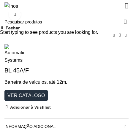
Clique para aumentar
Fechar
Fechar
Fechar
Fechar
Fechar
Fechar
Fechar
Fechar
Start typing to see products you are looking for.
BL 45A/F
Barreira de veículos, até 12m.
VER CATÁLOGO
Adicionar à Wishlist
INFORMAÇÃO ADICIONAL