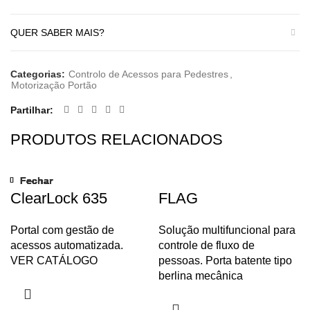
QUER SABER MAIS?
Categorias:
Controlo de Acessos para Pedestres
,
Motorização Portão
Partilhar
PRODUTOS RELACIONADOS
Fechar
Fechar
Fechar
Fechar
Fechar
Fechar
Fechar
Fechar
ClearLock 635
FLAG
Portal com gestão de
Solução multifuncional para
acessos automatizada.
controle de fluxo de
VER CATÁLOGO
pessoas. Porta batente tipo
berlina mecânica