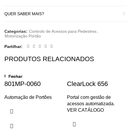
QUER SABER MAIS?
Categorias:
Controlo de Acessos para Pedestres
,
Motorização Portão
Partilhar
PRODUTOS RELACIONADOS
Fechar
Fechar
Fechar
Fechar
Fechar
Fechar
Fechar
Fechar
801MP-0060
ClearLock 656
Automação de Portões
Portal com gestão de
acessos automatizada.
VER CATÁLOGO