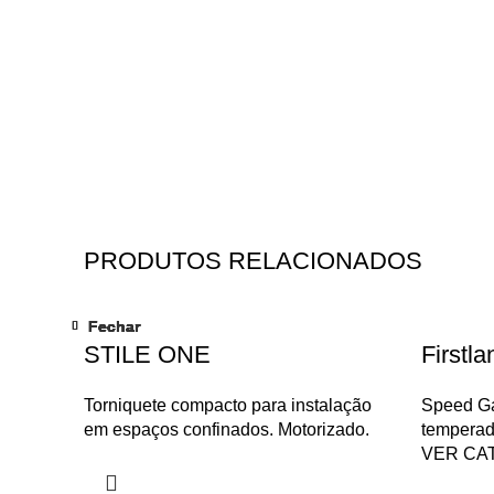
PRODUTOS RELACIONADOS
Fechar
Fechar
Fechar
Fechar
Fechar
Fechar
Fechar
Fechar
STILE ONE
Firstla
Torniquete compacto para instalação
Speed Ga
em espaços confinados. Motorizado.
temperad
VER CA