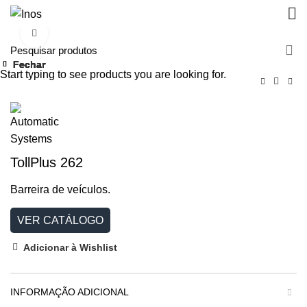
Clique para aumentar
Fechar
Fechar
Fechar
Fechar
Fechar
Fechar
Fechar
Fechar
Start typing to see products you are looking for.
TollPlus 262
Barreira de veículos.
VER CATÁLOGO
Adicionar à Wishlist
INFORMAÇÃO ADICIONAL