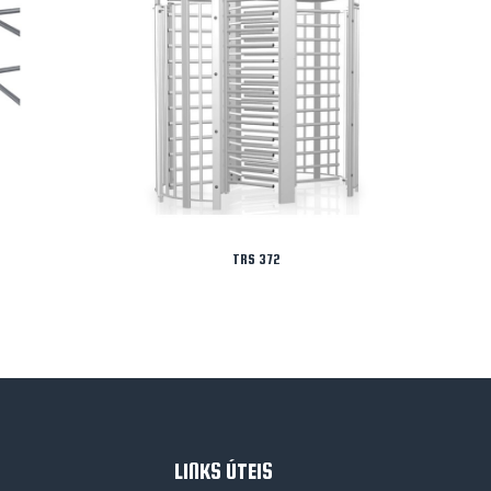
TRS 372
LINKS ÚTEIS