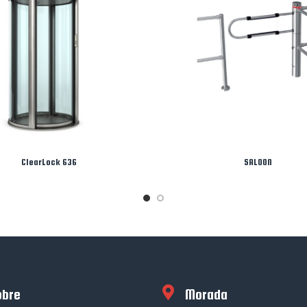
ClearLock 636
SALOON
obre
Morada