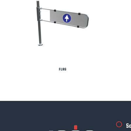
FLAG
S