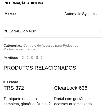
INFORMAÇÃO ADICIONAL
Marcas
Automatic Systems
QUER SABER MAIS?
Categorias:
Controlo de Acessos para Pedestres
,
Portas de segurança
Partilhar
PRODUTOS RELACIONADOS
Fechar
Fechar
Fechar
Fechar
Fechar
Fechar
Fechar
Fechar
TRS 372
ClearLock 636
Torniquete de altura
Portal com gestão de
completa, giratório, Duplo, 2
acessos automatizada.