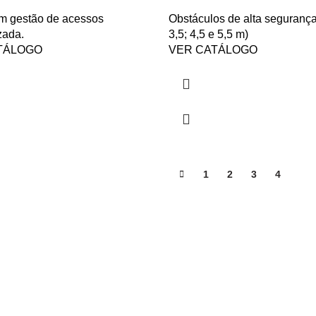
om gestão de acessos
Obstáculos de alta segurança
zada.
3,5; 4,5 e 5,5 m)
TÁLOGO
VER CATÁLOGO
1
2
3
4
5
e
Morada
Av.ª Afonso Costa 38, Areeiro 1900-