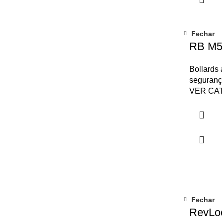
Fechar
RB M5
Bollards a
seguranç
VER CA
Fechar
RevLo