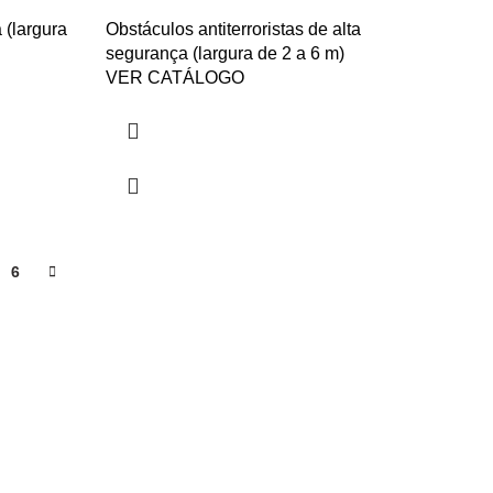
 (largura
Obstáculos antiterroristas de alta
segurança (largura de 2 a 6 m)
VER CATÁLOGO
6
LINKS ÚTEIS
Política de Privacidade
037
Política de Cookies