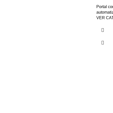
Portal c
automati
VER CA
Sobr